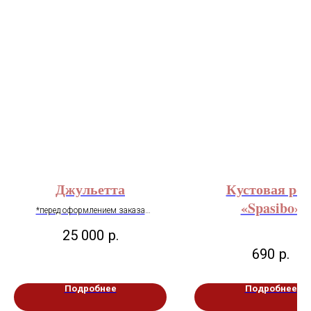
Джульетта
Кустовая роз
«Spasibo»
*перед оформлением заказа
рекомендуем уточнить наличие товара
25 000
р.
в мессенджерах Telegram / WhatsApp
по номеру: +7 (921) 906-55-25
690
р.
Подробнее
Подробнее