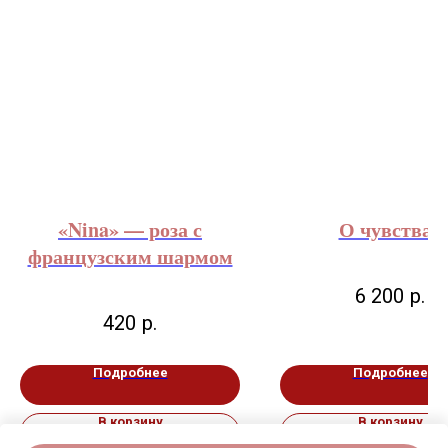
«Nina» — роза с
О чувствах
французским шармом
6 200
р.
420
р.
Подробнее
Подробнее
В корзину
В корзину